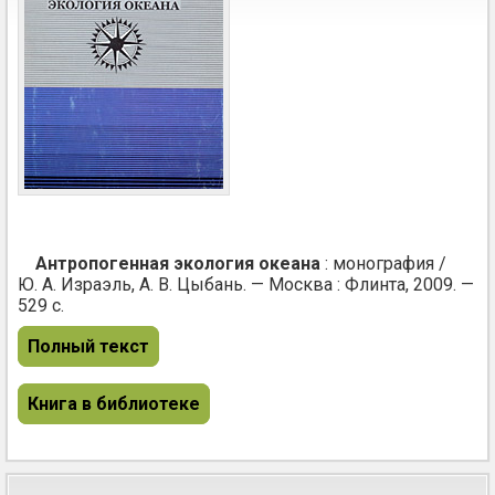
Антропогенная экология океана
: монография /
Ю. А. Израэль, А. В. Цыбань. — Москва : Флинта, 2009. —
529 с.
Полный текст
Книга в библиотеке