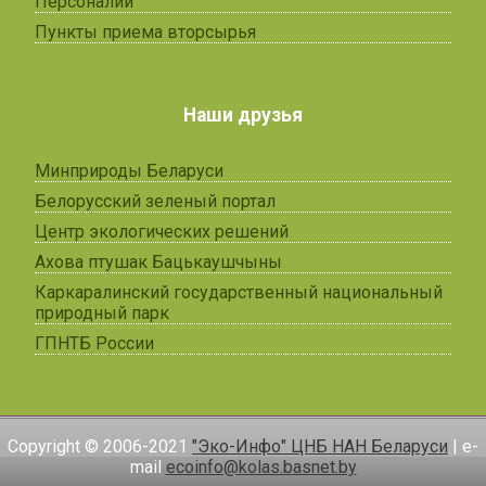
Персоналии
Пункты приема вторсырья
Наши друзья
Минприроды Беларуси
Белорусский зеленый портал
Центр экологических решений
Ахова птушак Бацькаушчыны
Каркаралинский государственный национальный
природный парк
ГПНТБ России
Copyright © 2006-2021
"Эко-Инфо" ЦНБ НАН Беларуси
| e-
mail
ecoinfo@kolas.basnet.by