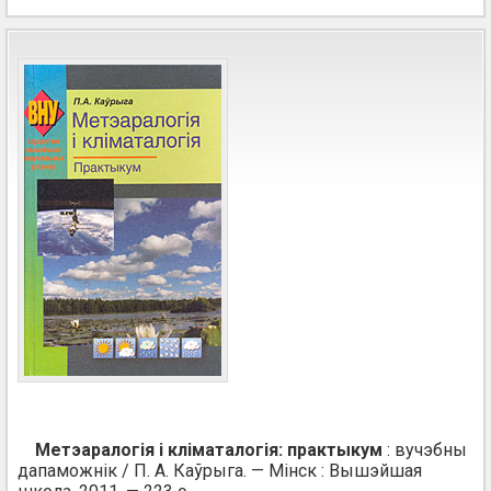
Метэаралогія і кліматалогія: практыкум
: вучэбны
дапаможнік / П. А. Каўрыга. — Мінск : Вышэйшая