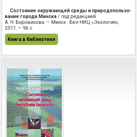
Состояние окружающей среды и при­ро­до­поль­зо­
ва­ние города Минска
/ под редакцией
А. Н. Боровикова. — Минск : Бел НИЦ «Экология»,
2011. — 96 с.
Книга в библиотеке