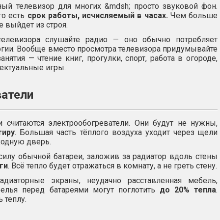
ый телевизор для многих &mdsh; просто звуковой фон.
го есть
срок работы, исчисляемый в часах.
Чем больше
е выйдет из строя.
телевизора слушайте радио — оно обычно потребляет
гии. Вообще вместо просмотра телевизора придумывайте
анятия — чтение книг, прогулки, спорт, работа в огороде,
ектуальные игры.
ватели
 считаются электрообогреватели. Они будут не нужны,
тиру
. Большая часть тёплого воздуха уходит через щели
ходную дверь.
силу обычной батареи, заложив за радиатор вдоль стены
ги
. Всё тепло будет отражаться в комнату, а не греть стену.
диаторные экраны, неудачно расставленная мебель,
белья перед батареями могут поглотить
до 20% тепла
.
 теплу.