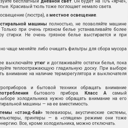
зуйте бесплатный
дневной свет
. Он будет на 10% «ярче»,
стые. Красивый тюль тоже поглощает немало света.
освещение (люстра), а
местное освещение
.
стиральной машины
полностью, не позволяйте машине
. Только при очень грязном белье устанавливайте более
у стирки. Не очень грязное белье выстирается и при
но чаще меняйте либо очищать фильтры для сбора мусора
нее выключайте
утюг
и доглаживайте остатки белья, пока
ьзуйте теплоотражающую гладильную доску. При выборе
ть внимание на наличие терморегулятора и выключателя
троприборов и бытовой техники обращать внимание
потребления
бытового прибора.
Класс А
самый
выборе холодильника нужно обращать внимание на его
тиральной машины — на ее вместимость.
темы «стэнд-бай»
телевизоры, акустические системы,
мпьютеры, принтеры — в «спящем» режиме они тоже
нергию. Все, кроме холодильника, можно отключать.