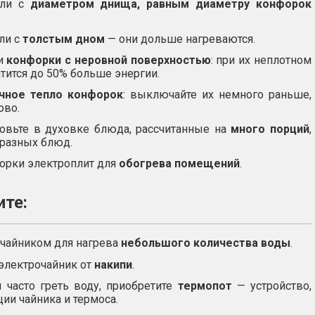
юли с
диаметром днища, равным диаметру конфорок
ли с
толстым дном
— они дольше нагреваются.
и
конфорки с неровной поверхностью
: при их неплотном
тится до 50% больше энергии.
чное тепло конфорок
: выключайте их немного раньше,
ово.
овьте в духовке блюда, рассчитанные на
много порций
,
 разных блюд.
орки электроплит для
обогрева помещений
.
ите:
очайником для нагрева
небольшого количества воды
.
электрочайник от
накипи
.
 часто греть воду, приобретите
термопот
— устройство,
и чайника и термоса.