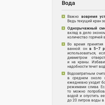
Вода
Важно
вовремя ус
Ведь текущий кран за
Однорычажный сме
вклад в дело эконом
количество горячей 
Во время принятия
ванной: он
в 5–7 р
использоваться, е
диаметром отверс
и на краны. Избави
надобности течет вод
Водозатратным счит
в среднем около 
ежедневно уходит бо
режимами слива. Ес
то можно попробова
водой и опустить е
до 20 литров воды в 