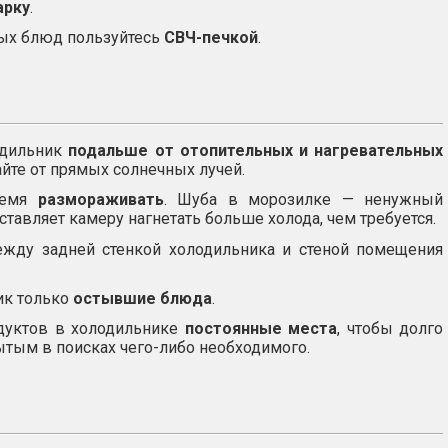
арку
.
вых блюд пользуйтесь
СВЧ-печкой
.
одильник
подальше от отопительных и нагревательных
йте от прямых солнечных лучей.
ремя
размораживать
. Шуба в морозилке — ненужный
ставляет камеру нагнетать больше холода, чем требуется.
ежду задней стенкой холодильника и стеной помещения
ик только
остывшие блюда
.
дуктов в холодильнике
постоянные места
, чтобы долго
ытым в поисках чего-либо необходимого.