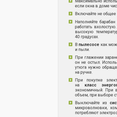
Максимально исполь
если окна в доме чи
Включайте не общее 
Наполняйте барабан
работать вхолостую
высокую температур
40 градусах.
В
пылесосе
как мож
и пыли.
При глажении зара
он не остыл. Испол
утюга нужно обраща
на ручке.
При покупке элек
на
класс энерго
экономичный. При 
объем, при выборе с
Выключайте из
сис
микроволновки, ко
потребляют электроэ