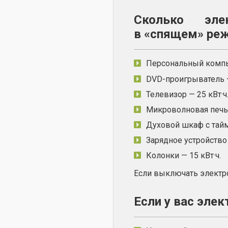
Сколько элек
в «спящем» реж
Персональный компью
DVD-проигрыватель —
Телевизор — 25 кВт·ч
Микроволновая печь 
Духовой шкаф с тайм
Зарядное устройство 
Колонки — 15 кВт·ч.
Если выключать электр
Если у вас элек