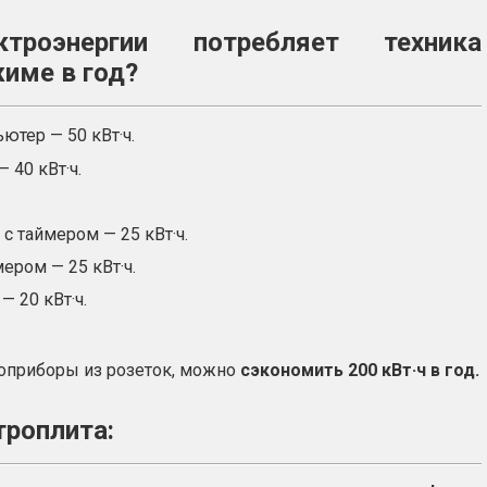
троэнергии потребляет техника
име в год?
тер — 50 кВт·ч.
 40 кВт·ч.
.
с таймером — 25 кВт·ч.
ером — 25 кВт·ч.
— 20 кВт·ч.
оприборы из розеток, можно
сэкономить 200 кВт·ч в год.
троплита: