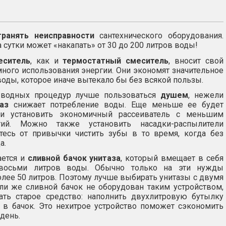
транять неисправности
сантехнического оборудования.
 сутки может «накапать» от 30 до 200 литров воды!
ситель
, как и
термостатный смеситель
, вносит свой
ного использования энергии. Они экономят значительное
воды, которое иначе вытекало бы без всякой пользы.
 водных процедур лучше пользоваться
душем
, нежели
аз
снижает потребление воды. Еще меньше ее будет
сли установить экономичный рассеиватель с меньшим
тий. Можно также установить насадки-распылители
тесь от привычки чистить зубы в то время, когда без
а.
ается и
сливной бачок унитаза
, который вмещает в себя
восьми литров воды. Обычно только на эти нужды
лее 50 литров. Поэтому лучше выбирать унитазы с двумя
ли же сливной бачок не оборудован таким устройством,
ть старое средство: наполнить двухлитровую бутылку
е в бачок. Это нехитрое устройство поможет сэкономить
день.