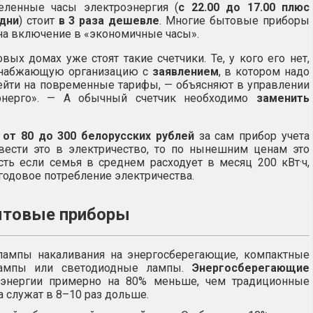
еленные часы электроэнергия (
с 22.00 до 17.00 плюс
дни
) стоит
в 3 раза дешевле
. Многие бытовые приборы
а включение в «экономичные часы».
вых домах уже стоят такие счетчики. Те, у кого его нет,
оснабжающую организацию с
заявлением
, в котором надо
ерейти на повременные тарифы, — объясняют в управлении
энерго». — А обычный счетчик необходимо
заменить
—
от 80 до 300 белорусских рублей
за сам прибор учета
евести это в электричество, то по нынешним ценам это
есть если семья в среднем расходует в месяц 200 кВт·ч,
 годовое потребление электричества.
ытовые приборы
лампы накаливания на энергосберегающие, компактные
ампы или светодиодные лампы.
Энергосберегающие
энергии примерно на 80% меньше, чем традиционные
а служат в 8–10 раз дольше.