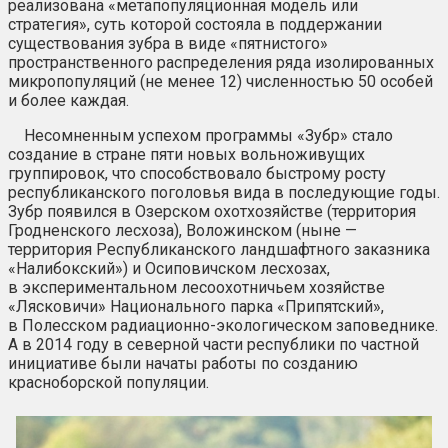
реализована «метапопуляционная модель или
стратегия», суть которой состояла в поддержании
существования зубра в виде «пятнистого»
пространственного распределения ряда изолированных
микропопуляций (не менее 12) численностью 50 особей
и более каждая.
Несомненным успехом программы «Зубр» стало
создание в стране пяти новых вольноживущих
группировок, что способствовало быстрому росту
республиканского поголовья вида в последующие годы.
Зубр появился в Озерском охотхозяйстве (территория
Гродненского лесхоза), Воложинском (ныне —
территория Республиканского ландшафтного заказника
«Налибокский») и Осиповичском лесхозах,
в экспериментальном лесоохотничьем хозяйстве
«Лясковичи» Национального парка «Припятский»,
в Полесском радиационно-экологическом заповеднике.
А в 2014 году в северной части республики по частной
инициативе были начаты работы по созданию
красноборской популяции.