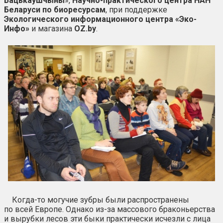
Бацькаўшчыны
»,
Научно-практического центра НАН
Беларуси по биоресурсам
, при поддержке
Экологического информационного центра «Эко-
Инфо»
и магазина
OZ.by
.
Когда-то могучие зубры были распространены
по всей Европе. Однако из-за массового браконьерства
и вырубки лесов эти быки практически исчезли с лица